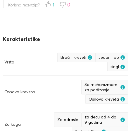
nikakvog neprijatnog mirisa, iako proizvođač navodi da
1
0
Korisna recenzija?
može postojati.
Karakteristike
Bračni kreveti
Jedan i po
Vrsta
singl
Sa mehanizmom
za podizanje
Osnova kreveta
Osnova kreveta
za decu od 4 do
Za odrasle
9 godina
Za koga