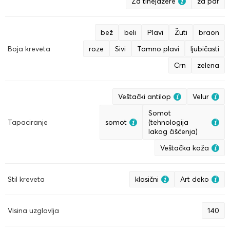
Za tinejdžere
za par
bež
beli
Plavi
Žuti
braon
Boja kreveta
roze
Sivi
Tamno plavi
ljubičasti
Crn
zelena
Veštački antilop
Velur
Somot
Tapaciranje
somot
(tehnologija
lakog čišćenja)
Veštačka koža
Stil kreveta
klasični
Art deko
Visina uzglavlja
140