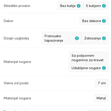
Skladišni prostor
Bez kutije
S kutijom
Dekor
Bez dekora
Francusko
Dizajn uzglavlja
Zatezanja
tapaciranje
Sa potpornim
nogarima za krevet
Materijal nogara
Udubljene nogare
Visina od poda
7 cm
Materijal nogara
Metal