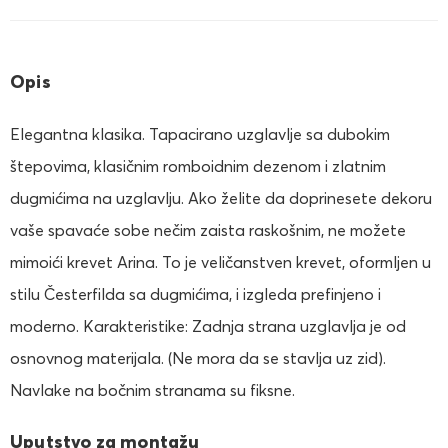
Opis
Elegantna klasika. Tapacirano uzglavlje sa dubokim
štepovima, klasičnim romboidnim dezenom i zlatnim
dugmićima na uzglavlju. Ako želite da doprinesete dekoru
vaše spavaće sobe nečim zaista raskošnim, ne možete
mimoići krevet Arina. To je veličanstven krevet, oformljen u
stilu Česterfilda sa dugmićima, i izgleda prefinjeno i
moderno. Karakteristike: Zadnja strana uzglavlja je od
osnovnog materijala. (Ne mora da se stavlja uz zid).
Navlake na bočnim stranama su fiksne.
Uputstvo za montažu