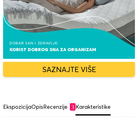
Dobar san i zdravlje:
korist dobrog sna za organizam
SAZNAJTE VIŠE
Ekspozicija
Opis
Recenzije
Karakteristike
3