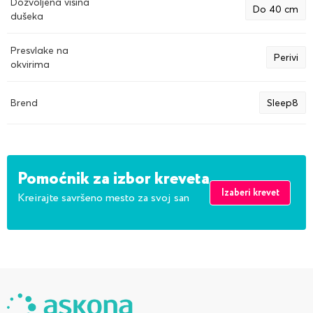
Dozvoljena visina
Do 40 cm
dušeka
Presvlake na
Perivi
okvirima
Brend
Sleep8
Pomoćnik za izbor kreveta
Izaberi krevet
Kreirajte savršeno mesto za svoj san