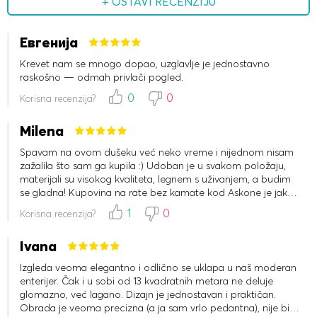
+ OSTAVI RECENZIJU
Евгенија
Krevet nam se mnogo dopao, uzglavlje je jednostavno
raskošno — odmah privlači pogled.
0
0
Korisna recenzija?
Milena
Spavam na ovom dušeku već neko vreme i nijednom nisam
zažalila što sam ga kupila :) Udoban je u svakom položaju,
materijali su visokog kvaliteta, legnem s uživanjem, a budim
se gladna! Kupovina na rate bez kamate kod Askone je jako
zgodna :)
1
0
Korisna recenzija?
Ivana
Izgleda veoma elegantno i odlično se uklapa u naš moderan
enterijer. Čak i u sobi od 13 kvadratnih metara ne deluje
glomazno, već lagano. Dizajn je jednostavan i praktičan.
Obrada je veoma precizna (a ja sam vrlo pedantna), nije bilo