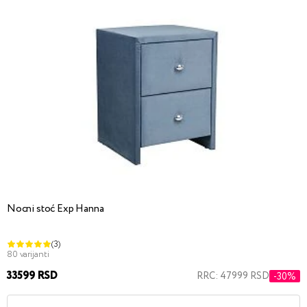
Nocni stoć Exp Hanna
(3)
80 varijanti
33599 RSD
RRC: 47999 RSD
-30%