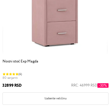
Nocni stoć Exp Magda
(4)
80 varijanti
32899 RSD
RRC: 46999 RSD
-30%
Izaberite veličinu