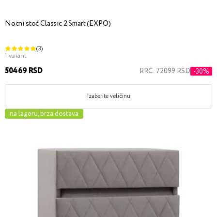
Nocni stoć Classic 2 Smart (EXPO)
(3)
1 variant
50469 RSD
RRC: 72099 RSD
-30%
Izaberite veličinu
na lageru, brza dostava