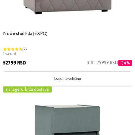
Nocni stoć Ella (EXPO)
(2)
1 variant
52799 RSD
RRC: 79999 RSD
-34%
Izaberite veličinu
na lageru, brza dostava