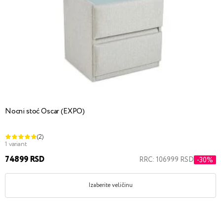
Nocni stoć Oscar (EXPO)
(2)
1 variant
74899 RSD
RRC: 106999 RSD
-30%
Izaberite veličinu