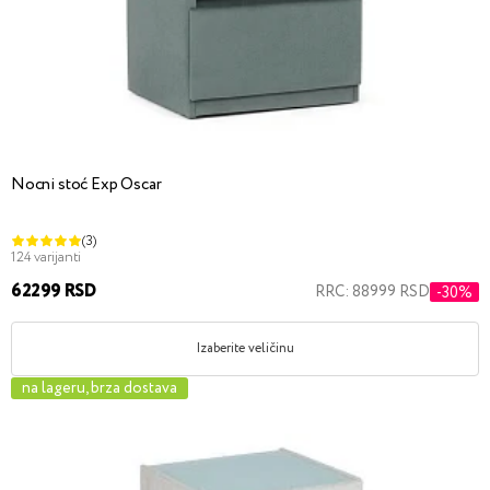
Nocni stoć Exp Oscar
(3)
124 varijanti
62299 RSD
RRC: 88999 RSD
-30%
Izaberite veličinu
na lageru, brza dostava