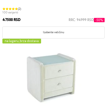
(2)
100 varijanti
47500 RSD
RRC: 94999 RSD
-50%
Izaberite veličinu
na lageru, brza dostava