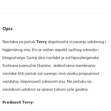
Opis
Navlaka za jastuk
Terry
doprinosite stvaranju udobnog i
higijenskog sna, što je važan aspekt opšteg zdravlja i
blagostanja. Gornji deo navlake je od hipoalergenske
frotirane pamučne tkanine. Jedinstvena membrana
navlake štiti jastuk od curenja i ima visoku propusnost
vazduha, doprinoseći zdravom snu. Na jastuku sa
navlakom udobno se spava tokom cele godine.
Prednosti Terry: