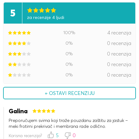
5
za recenzije 4 ljudi
100%
4 recenzija
0%
0 recenzija
0%
0 recenzija
0%
0 recenzija
0%
0 recenzija
+ OSTAVI RECENZIJU
Galina
Preporučujem svima koji traže pouzdanu zaštitu za jastuk –
meki frotirni prekrivač i membrana rade odlično.
5
0
Korisna recenzija?