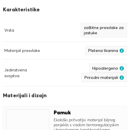
Karakteristike
zaštitne presvlake za
Vrsta
jastuke
Materijal presvlake
Pletena tkanina
Hipoalergeno
Jedinstvena
svojstva
Prirodni materijali
Materijali i dizajn
Pamuk
Ekološki prihvatljiv materijal biljnog
porijekla s visokim termoregulacijskim
i higroskopnim karakteristikama.