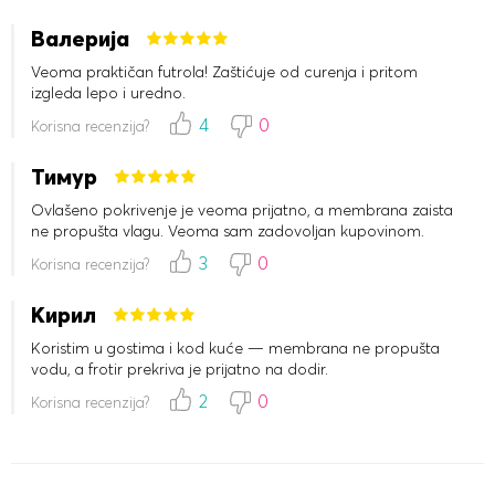
Валерија
Veoma praktičan futrola! Zaštićuje od curenja i pritom
izgleda lepo i uredno.
4
0
Korisna recenzija?
Тимур
Ovlašeno pokrivenje je veoma prijatno, a membrana zaista
ne propušta vlagu. Veoma sam zadovoljan kupovinom.
3
0
Korisna recenzija?
Кирил
Koristim u gostima i kod kuće — membrana ne propušta
vodu, a frotir prekriva je prijatno na dodir.
2
0
Korisna recenzija?