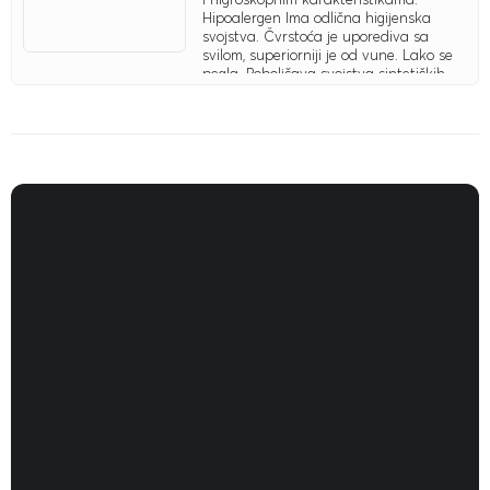
Hipoalergen Ima odlična higijenska
svojstva. Čvrstoća je uporediva sa
svilom, superiorniji je od vune. Lako se
pegla. Poboljšava svojstva sintetičkih
vlakana.