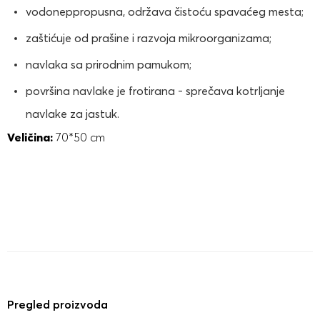
vodoneppropusna, održava čistoću spavaćeg mesta;
zaštićuje od prašine i razvoja mikroorganizama;
navlaka sa prirodnim pamukom;
površina navlake je frotirana - sprečava kotrljanje
navlake za jastuk.
Veličina:
70*50 cm
Pregled proizvoda