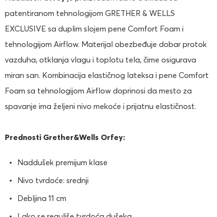
patentiranom tehnologijom GRETHER & WELLS
EXCLUSIVE sa duplim slojem pene Comfort Foam i
tehnologijom Airflow. Materijal obezbeđuje dobar protok
vazduha, otklanja vlagu i toplotu tela, čime osigurava
miran san. Kombinacija elastičnog lateksa i pene Comfort
Foam sa tehnologijom Airflow doprinosi da mesto za
spavanje ima željeni nivo mekoće i prijatnu elastičnost.
Prednosti Grether&Wells Orfey:
Naddušek premijum klase
Nivo tvrdoće: srednji
Debljina 11 cm
Lako se reguliše tvrdoća dušeka