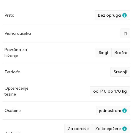
Vrsta
Bez opruga
Visina dušeka
11
Površina za
Singl
Bračni
ležanje
Tvrdoća
Srednji
Opterećenje
od 140 do 170 kg
težine
Osobine
jednostrani
Za odrasle
Za tinejdžere