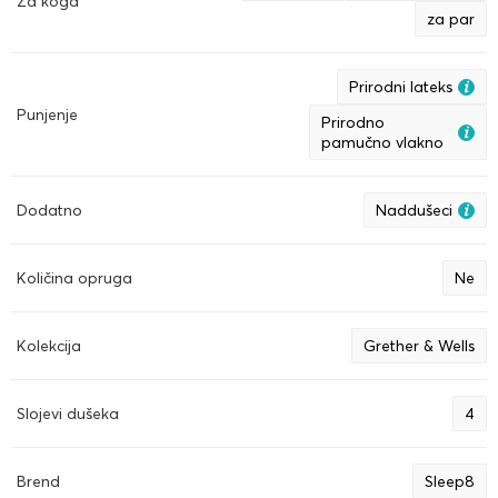
Za koga
za par
Prirodni lateks
Punjenje
Prirodno
pamučno vlakno
Dodatno
Naddušeci
Količina opruga
Ne
Kolekcija
Grether & Wells
Slojevi dušeka
4
Brend
Sleep8