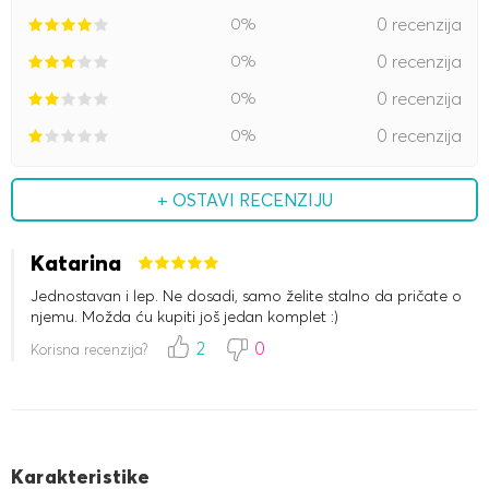
0%
0 recenzija
0%
0 recenzija
0%
0 recenzija
0%
0 recenzija
+ OSTAVI RECENZIJU
Katarina
Jednostavan i lep. Ne dosadi, samo želite stalno da pričate o
njemu. Možda ću kupiti još jedan komplet :)
2
0
Korisna recenzija?
Karakteristike