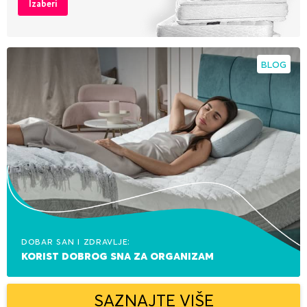
Izaberi
BLOG
Dobar san i zdravlje:
korist dobrog sna za organizam
SAZNAJTE VIŠE