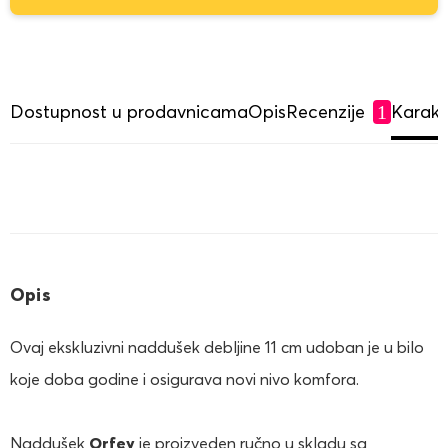
Dostupnost u prodavnicama
Opis
Recenzije
Karakte
1
Opis
Ovaj ekskluzivni naddušek debljine 11 cm udoban je u bilo
koje doba godine i osigurava novi nivo komfora.
Naddušek
Orfey
je proizveden ručno u skladu sa