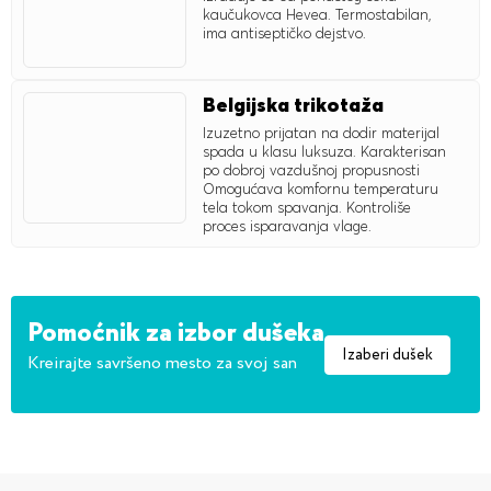
kaučukovca Hevea. Termostabilan,
ima antiseptičko dejstvo.
Belgijska trikotaža
Izuzetno prijatan na dodir materijal
spada u klasu luksuza. Karakterisan
po dobroj vazdušnoj propusnosti
Omogućava komfornu temperaturu
tela tokom spavanja. Kontroliše
proces isparavanja vlage.
Pomoćnik za izbor dušeka
Izaberi dušek
Kreirajte savršeno mesto za svoj san