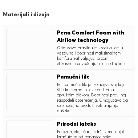
Materijali i dizajn
Pena Comfort Foam with
Airflow technology
Osigurava pravilnu mikrocirkulaciju
vazduha i doprinosi maksimalnom
komforu zahvaljujući brzom i
efikasnom odvođenju telesne topline.
Pamučni filc
Beli pamučni filc je izolacijski sloj koji
štiti komforne slojeve od trenja
opružnim blokom. Doprinosi pravilnoj
raspodeli opterećenja. Omogućava da
se značajno produži vek trajanja
dušeka.
Prirodni lateks
Porozan, elastičan, izdržljiv materijal.
Izrađuje se od penastog soka