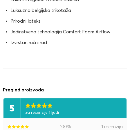
Luksuzna belgijska trikotaža
Prirodni lateks
Jedinstvena tehnologija Comfort Foam Airflow
Izvrstan ručni rad
Pregled proizvoda
5
za recenzije 1 ljudi
100%
1 recenzija