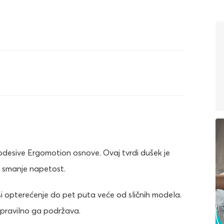
desive Ergomotion osnove. Ovaj tvrdi dušek je
a smanje napetost.
i opterećenje do pet puta veće od sličnih modela.
 pravilno ga podržava.