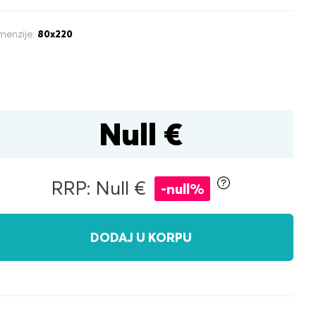
menzije:
80x220
Null €
tijom za posteljinu
RRP: Null €
-null%
čni
DODAJ U KORPU