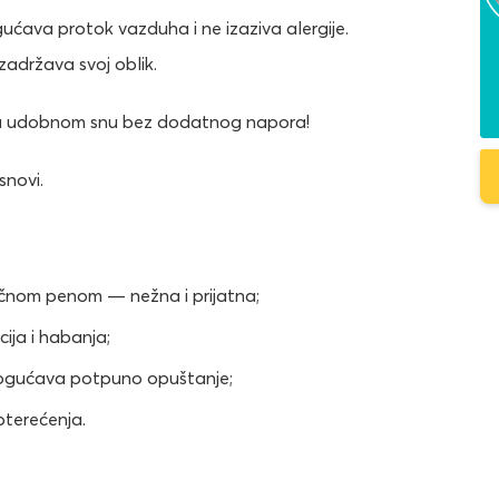
ćava protok vazduha i ne izaziva alergije.
zadržava svoj oblik.
te u udobnom snu bez dodatnog napora!
snovi.
ičnom penom — nežna i prijatna;
ija i habanja;
mogućava potpuno opuštanje;
pterećenja.