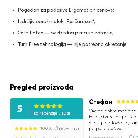
Pogodan za podesive Ergomotion osnove;
Izdržljiv opružni blok „Peščani sat“;
Orto Latex — bezbedna pena za zdravlje;
Turn Free tehnologija — nije potrebno okretanje.
Pregled proizvoda
Стефан
5
Veoma dobra madraca. Uд
za recenzije 3 ljudi
Iako je tvrda, ne pritiska
što je paradoksalno, sam
100%
3 recenzija
potpuno počivaju.
Korisna recenzija?