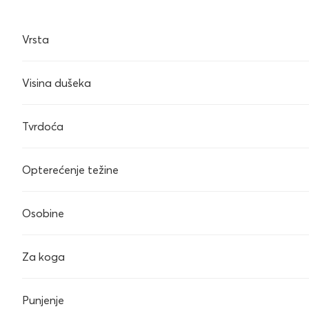
Vrsta
Visina dušeka
Tvrdoća
Opterećenje težine
Osobine
Za koga
Punjenje