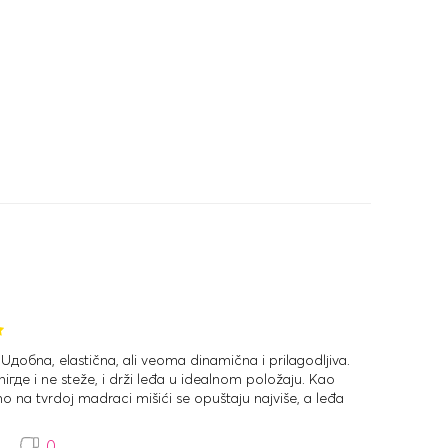
обna, elastična, ali veoma dinamična i prilagodljiva.
 niгде i ne steže, i drži leđa u idealnom položaju. Kao
o na tvrdој madraci mišići se opuštaju najviše, a leđa
2
0