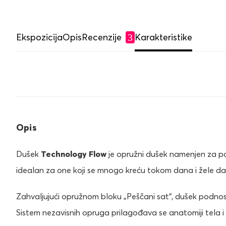
Ekspozicija
Opis
Recenzije
Karakteristike
3
Opis
Dušek
Technology Flow
je opružni dušek namenjen za po
idealan za one koji se mnogo kreću tokom dana i žele d
Zahvaljujući opružnom bloku „Peščani sat“, dušek podnos
Sistem nezavisnih opruga prilagođava se anatomiji tela i