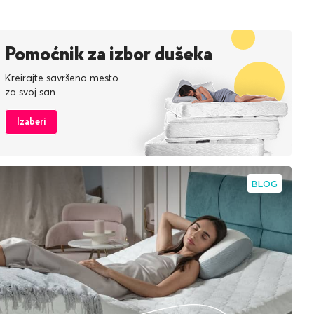
Pomoćnik za izbor dušeka
Kreirajte savršeno mesto
za svoj san
Izaberi
BLOG