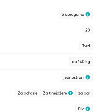
S oprugama
20
Tvrd
do 140 kg
jednostrani
Za odrasle
Za tinejdžere
za par
Filc