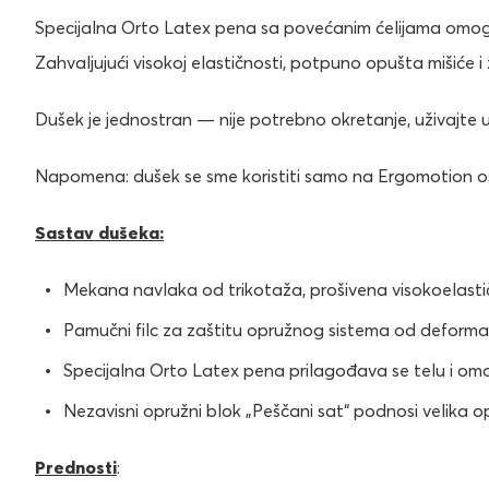
Specijalna Orto Latex pena sa povećanim ćelijama omogu
Zahvaljujući visokoj elastičnosti, potpuno opušta mišiće i 
Dušek je jednostran — nije potrebno okretanje, uživaj
Napomena: dušek se sme koristiti samo na Ergomotion o
Sastav dušeka:
Mekana navlaka od trikotaža, prošivena visokoelast
Pamučni filc za zaštitu opružnog sistema od deformac
Specijalna Orto Latex pena prilagođava se telu i o
Nezavisni opružni blok „Peščani sat“ podnosi velika o
Prednosti
: