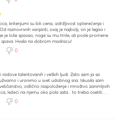
a, kriterijumi su bili cena, izdržljivost opterećenja i
d raznovrsnih varijanti, ovaj je najbolji, on je legao i
e je loše spavao, noge su mu trnle, ali posle promene
 spava. Hvala na dobrom madracu!
5
0
i radove talentovanih i veških ljudi. Zato sam ja sa
uživamo i uronimo u svet udobnog sna. Iskusila sam
veličanstvo, odlično raspoloženje i mnoštvo zanimljivih
, ležeći na njemu oko pola sata... to treba osetiti.
ucima sa bonusima i preporučujem svima.
4
0