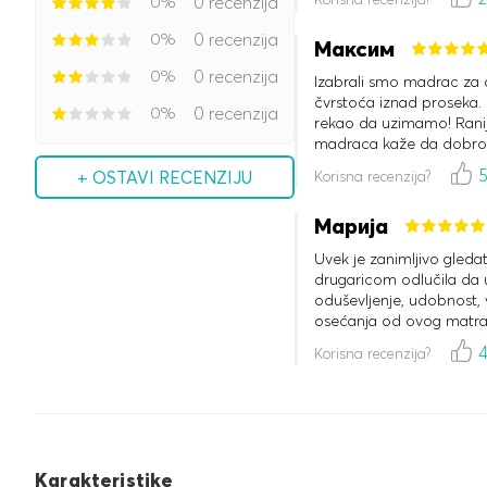
0%
0 recenzija
0%
0 recenzija
Максим
0%
0 recenzija
Izabrali smo madrac za oc
čvrstoća iznad proseka. O
0%
0 recenzija
rekao da uzimamo! Ranij
madraca kaže da dobro
+ OSTAVI RECENZIJU
Korisna recenzija?
Марија
Uvek je zanimljivo gledat
drugaricom odlučila da 
oduševljenje, udobnost, 
osećanja od ovog matraca
Vraćam se ovde po jast
Korisna recenzija?
Karakteristike