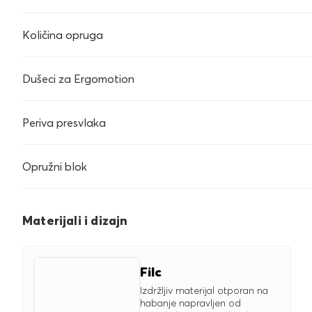
Količina opruga
Dušeci za Ergomotion
Periva presvlaka
Opružni blok
Materijali i dizajn
Filc
Izdržljiv materijal otporan na
habanje napravljen od