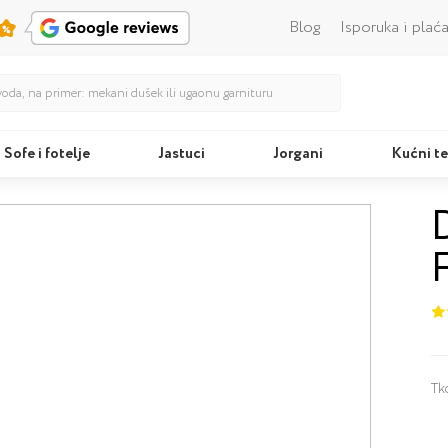
Blog
Isporuka i plać
Sofe i fotelje
Jastuci
Jorgani
Kućni te
Kreveti
Tk