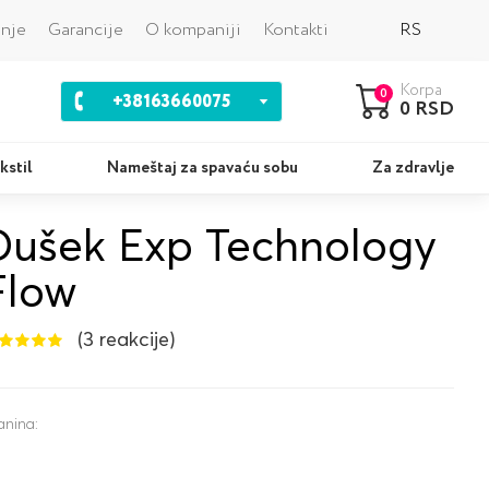
Nazad
anje
Garancije
O kompaniji
Kontakti
RS
Korpa
0
+38163660075
0 RSD
kstil
Nameštaj za spavaću sobu
Za zdravlje
Dušek Exp Technology
Jastuci
Ko
Flow
(3 reakcije)
anina: