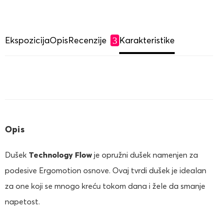
Ekspozicija
Opis
Recenzije
Karakteristike
3
Opis
Dušek
Technology Flow
je opružni dušek namenjen za
podesive Ergomotion osnove. Ovaj tvrdi dušek je idealan
za one koji se mnogo kreću tokom dana i žele da smanje
napetost.