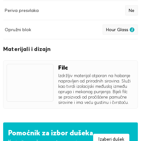
Periva presvlaka
Ne
Opružni blok
Hour Glass
Materijali i dizajn
Filc
Izdržljiv materijal otporan na habanje
napravljen od prirodnih sirovina. Služi
kao tvrdi izolacijski međusloj između
opruga i mekanog punjenja. Bijeli filc
se proizvodi od pročišćene pamučne
sirovine i ima veću gustinu i čvrstoću.
Pomoćnik za izbor dušeka
Izaberi dušek