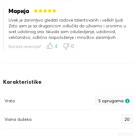
Марија
Uvek je zanimljivo gledati radove talentovanih i veških ljudi.
Zato sam ja sa drugaricom odlučila da uživamo i uronimo u
svet udobnog sna. Iskusila sam oduševljenje, udobnost,
veličanstvo, odlično raspoloženje i mnoštvo zanimljivih
osećanja od ovog matraca, ležeći na njemu oko pola sata...
4
0
Korisna recenzija?
to treba osetiti. Vraćam se ovde po jastucima sa bonusima i
preporučujem svima.
Karakteristike
Vrsta
S oprugama
Visina dušeka
20