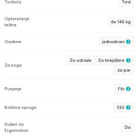
Tvrdoća
Tvrd
Opterećenje
do 140 kg
težine
Osobine
jednostrani
Za odrasle
Za tinejdžere
Za koga
za par
Punjenje
Filc
Količina opruga
550
Dušeci za
Da
Ergomotion