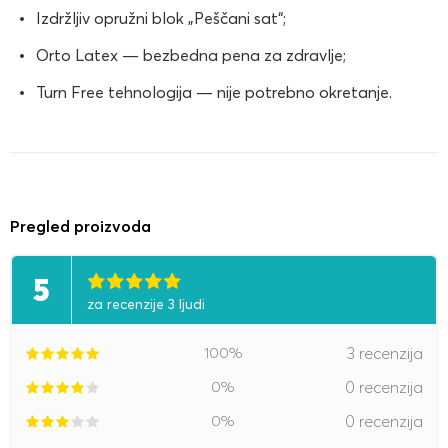
Izdržljiv opružni blok „Peščani sat“;
Orto Latex — bezbedna pena za zdravlje;
Turn Free tehnologija — nije potrebno okretanje.
Pregled proizvoda
5
za recenzije 3 ljudi
100%
3 recenzija
0%
0 recenzija
0%
0 recenzija