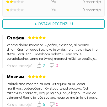
0%
0 recenzija
0%
0 recenzija
+ OSTAVI RECENZIJU
Стефан
Veoma dobra madraca. Uдобna, elastična, ali veoma
dinamična i prilagodljiva. Iako je tvrda, ne pritiska niгде i ne
steže, i drži leđa u idealnom položaju. Kao što je
paradoksalno, samo na tvrdој madraci mišići se opuštaju
najviše, a leđa potpuno počivaju.
2
0
Korisna recenzija?
Максим
Izabrali smo madrac za oca, kriterijumi su bili cena,
izdržljivost opterećenja i čvrstoća iznad proseka. Od
raznovrsnih varijanti, ovaj je najbolji, on je legao i rekao da
uzimamo! Ranije je loše spavao, noge su mu trnle, ali posle
promene madraca kaže da dobro spava. Hvala na dobrom
5
0
Korisna recenzija?
madracu!