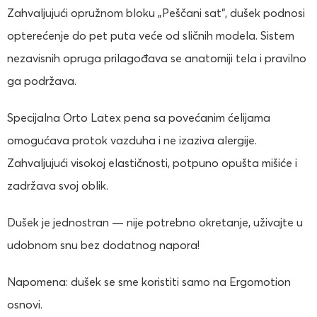
Zahvaljujući opružnom bloku „Peščani sat“, dušek podnosi
opterećenje do pet puta veće od sličnih modela. Sistem
nezavisnih opruga prilagođava se anatomiji tela i pravilno
ga podržava.
Specijalna Orto Latex pena sa povećanim ćelijama
omogućava protok vazduha i ne izaziva alergije.
Zahvaljujući visokoj elastičnosti, potpuno opušta mišiće i
zadržava svoj oblik.
Dušek je jednostran — nije potrebno okretanje, uživajte u
udobnom snu bez dodatnog napora!
Napomena: dušek se sme koristiti samo na Ergomotion
osnovi.