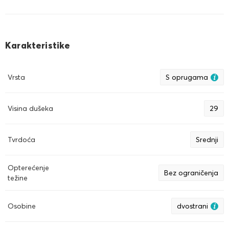
Karakteristike
Vrsta
S oprugama
Visina dušeka
29
Tvrdoća
Srednji
Opterećenje
Bez ograničenja
težine
Osobine
dvostrani