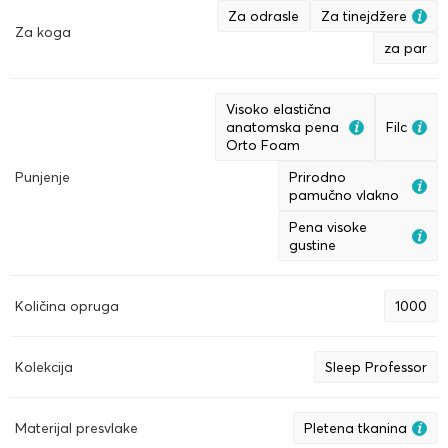
Za odrasle
Za tinejdžere
Za koga
za par
Visoko elastična
anatomska pena
Filc
Orto Foam
Punjenje
Prirodno
pamučno vlakno
Pena visoke
gustine
Količina opruga
1000
Kolekcija
Sleep Professor
Materijal presvlake
Pletena tkanina