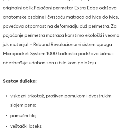
originalni oblik.Pojačani perimetar Extra Edge održava
anatomske osobine i čvrstoću matraca od ivice do ivice,
povećava otpornost na deformaciju duž perimetra. Za
pojačanje perimetra matraca koristimo ekološki i veoma
jak materijal – Rebond.Revolucionarni sistem opruga
Micropocket System 1000 tačkasto podržava kičmu i
obezbeđuje udoban san u bilo kom položaju.
Sastav dušeka:
viskozni trikotaž, prošiven pamukom i dvostrukim
slojem pene;
pamučni filc;
veštački lateks;