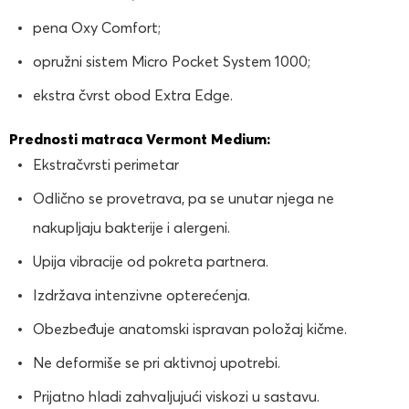
pena Oxy Comfort;
opružni sistem Micro Pocket System 1000;
ekstra čvrst obod Extra Edge.
Prednosti matraca Vermont Medium:
Ekstračvrsti perimetar
Odlično se provetrava, pa se unutar njega ne
nakupljaju bakterije i alergeni.
Upija vibracije od pokreta partnera.
Izdržava intenzivne opterećenja.
Obezbeđuje anatomski ispravan položaj kičme.
Ne deformiše se pri aktivnoj upotrebi.
Prijatno hladi zahvaljujući viskozi u sastavu.