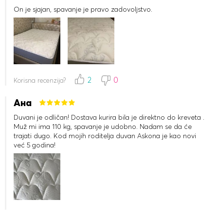
On je sjajan, spavanje je pravo zadovoljstvo.
2
0
Korisna recenzija?
Ана
Duvani je odličan! Dostava kurira bila je direktno do kreveta .
Muž mi ima 110 kg, spavanje je udobno. Nadam se da će
trajati dugo. Kod mojih roditelja duvan Askona je kao novi
već 5 godina!
3
0
Korisna recenzija?