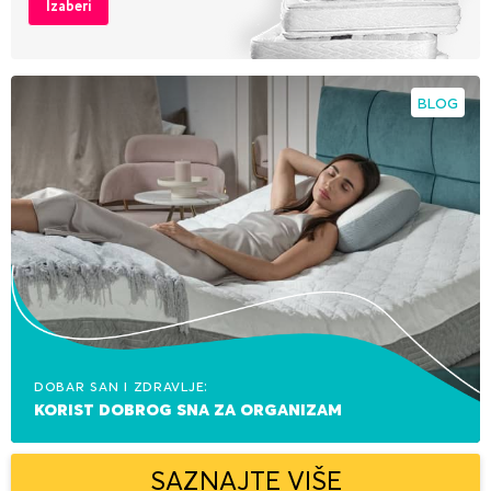
Izaberi
BLOG
Dobar san i zdravlje:
korist dobrog sna za organizam
SAZNAJTE VIŠE