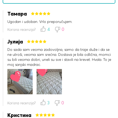
Тамара
Ugodan i udoban. Vrlo preporučujem.
4
0
Korisna recenzija?
Јулија
Do sada sam veoma zadovoljna, samo da traje duže i da se
ne utroši, veoma sam srećna. Dostava je bila odlična, momci
su bili veoma dobri, uneli su sve i stavili na krevet. Hvala. To je
moj sanjski madrac.
3
0
Korisna recenzija?
Кристина