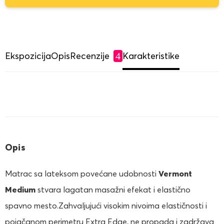
Ekspozicija
Opis
Recenzije
Karakteristike
4
Opis
Matrac sa lateksom povećane udobnosti
Vermont
Medium
stvara lagatan masažni efekat i elastično
spavno mesto.Zahvaljujući visokim nivoima elastičnosti i
pojačanom perimetru Extra Edge, ne propada i zadržava