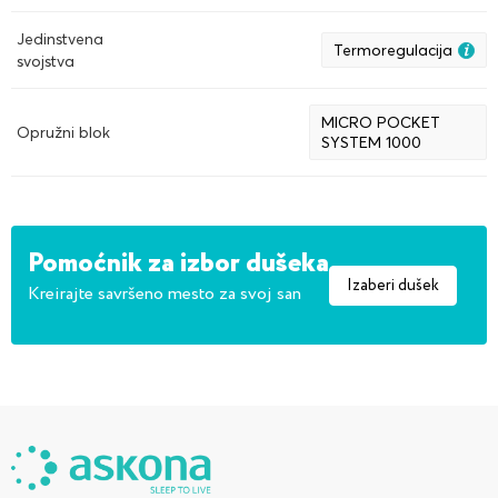
Jedinstvena
Termoregulacija
svojstva
MICRO POCKET
Opružni blok
SYSTEM 1000
Pomoćnik za izbor dušeka
Izaberi dušek
Kreirajte savršeno mesto za svoj san