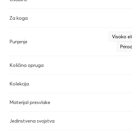
Za koga
Visoko e
Punjenje
Priro
Količina opruga
Kolekcija
Materijal presvlake
Jedinstvena svojstva