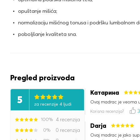
opuštanje mišića;
normalizaciju mišićnog tonusa i podršku lumbalnom d
poboljšanje kvaliteta sna.
Pregled proizvoda
Катарина
5
Ovaj madrac je veoma 
za recenzije 4 ljudi
Korisna recenzija?
100%
4 recenzija
Darja
0%
0 recenzija
Ovaj madrac je jako supe