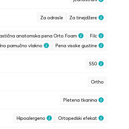
Za odrasle
Za tinejdžere
lastična anatomska pena Orto Foam
Filc
dno pamučno vlakno
Pena visoke gustine
550
Ortho
Pletena tkanina
Hipoalergeno
Ortopedski efekat