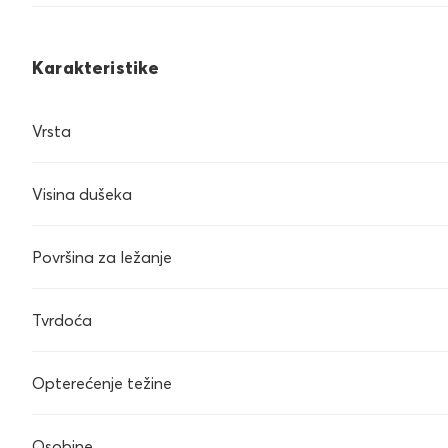
Karakteristike
Vrsta
Visina dušeka
Površina za ležanje
Tvrdoća
Opterećenje težine
Osobine