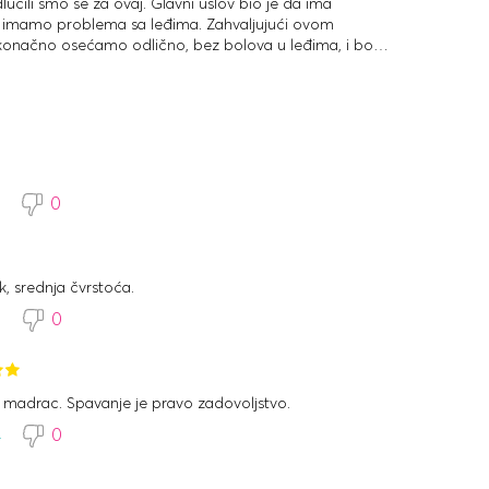
ili smo se za ovaj. Glavni uslov bio je da ima
r imamo problema sa leđima. Zahvaljujući ovom
onačno osećamo odlično, bez bolova u leđima, i bolje
sultantima i za brzu dostavu.
2
0
k, srednja čvrstoća.
5
0
n madrac. Spavanje je pravo zadovoljstvo.
4
0