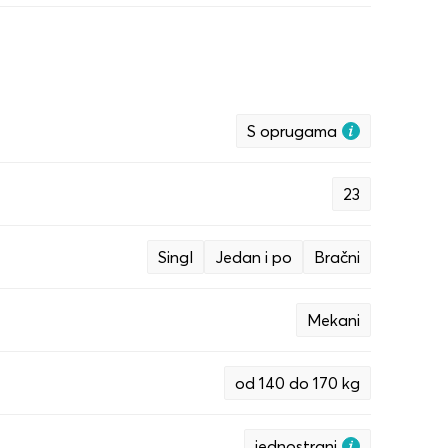
S oprugama
23
Singl
Jedan i po
Bračni
Mekani
od 140 do 170 kg
jednostrani