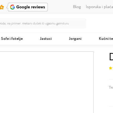
Blog
Isporuka i plać
Sofe i fotelje
Jastuci
Jorgani
Kućni te
Kreveti
Tk