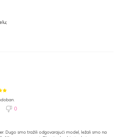
elu;
udoban.
3
0
r. Dugo smo tražili odgovarajući model, ležali smo na