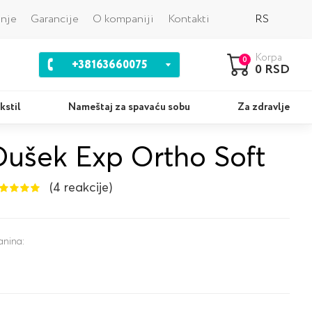
Nazad
anje
Garancije
O kompaniji
Kontakti
RS
Korpa
0
+38163660075
0 RSD
kstil
Nameštaj za spavaću sobu
Za zdravlje
Dušek Exp Ortho Soft
Jastuci
Ko
(4 reakcije)
anina: