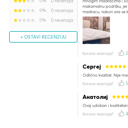
0%
0 recenzija
mnogim madracima i odluč
maksimalnu podršku, je
0%
0 recenzija
madracu, nakon sna se k
spavamo. Hvala puno kon
0%
0 recenzija
+ OSTAVI RECENZIJU
Korisna recenzija?
Сергеј
Odlično kvalitet. Nije me
Korisna recenzija?
Анатолиј
Ovaj udoban i kvaliteta
Korisna recenzija?