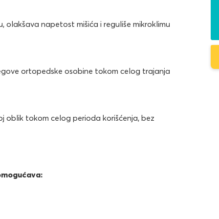
 olakšava napetost mišića i reguliše mikroklimu
jegove ortopedske osobine tokom celog trajanja
 oblik tokom celog perioda korišćenja, bez
 omogućava: