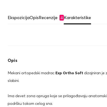
Ekspozicija
Opis
Recenzije
Karakteristike
4
Opis
Mekani ortopedski madrac
Exp Ortho Soft
dizajniran je 
slabini.
Ima devet zona opruga koje se prilagođavaju anatomski v
podršku tokom celog sna.