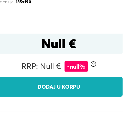
menzije:
135x190
Null €
tijom za posteljinu
RRP: Null €
-null%
DODAJ U KORPU
čni