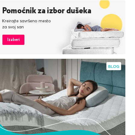
Pomoćnik za izbor dušeka
Kreirajte savršeno mesto
za svoj san
Izaberi
BLOG