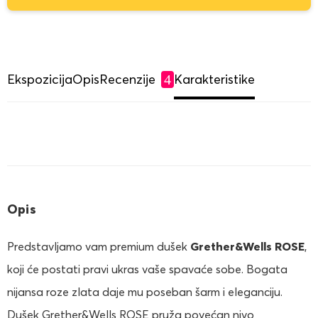
Ekspozicija
Opis
Recenzije
Karakteristike
4
Opis
Predstavljamo vam premium dušek
Grether&Wells ROSE
,
koji će postati pravi ukras vaše spavaće sobe. Bogata
nijansa roze zlata daje mu poseban šarm i eleganciju.
Dušek Grether&Wells ROSE pruža povećan nivo