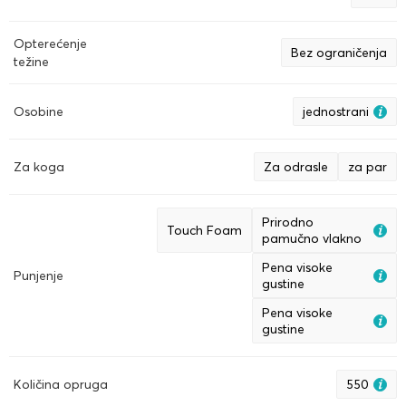
Opterećenje
Bez ograničenja
težine
Osobine
jednostrani
Za koga
Za odrasle
za par
Prirodno
Touch Foam
pamučno vlakno
Pena visoke
Punjenje
gustine
Pena visoke
gustine
Količina opruga
550