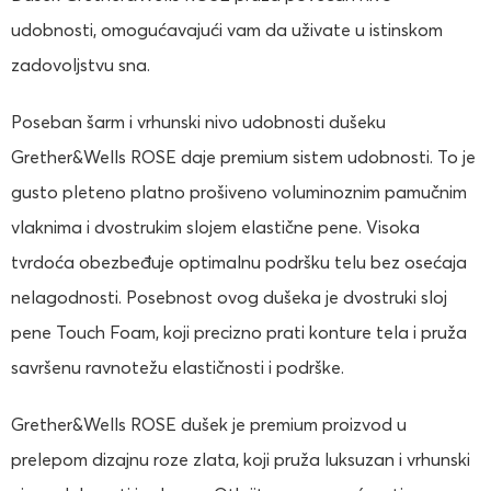
udobnosti, omogućavajući vam da uživate u istinskom
zadovoljstvu sna.
Poseban šarm i vrhunski nivo udobnosti dušeku
Grether&Wells ROSE daje premium sistem udobnosti. To je
gusto pleteno platno prošiveno voluminoznim pamučnim
vlaknima i dvostrukim slojem elastične pene. Visoka
tvrdoća obezbeđuje optimalnu podršku telu bez osećaja
nelagodnosti. Posebnost ovog dušeka je dvostruki sloj
pene Touch Foam, koji precizno prati konture tela i pruža
savršenu ravnotežu elastičnosti i podrške.
Grether&Wells ROSE dušek je premium proizvod u
prelepom dizajnu roze zlata, koji pruža luksuzan i vrhunski