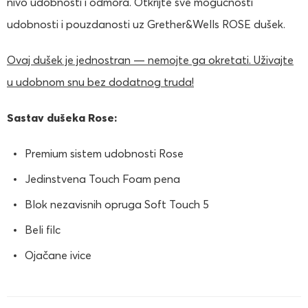
nivo udobnosti i odmora. Otkrijte sve mogućnosti
udobnosti i pouzdanosti uz Grether&Wells ROSE dušek.
Ovaj dušek je jednostran — nemojte ga okretati. Uživajte
u udobnom snu bez dodatnog truda!
Sastav dušeka Rose:
Premium sistem udobnosti Rose
Jedinstvena Touch Foam pena
Blok nezavisnih opruga Soft Touch 5
Beli filc
Ojačane ivice