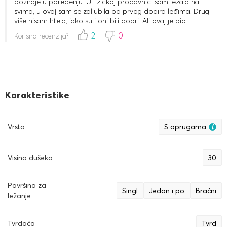
poznaje u poređenju. U fizičkoj prodavnici sam ležala na
svima, u ovaj sam se zaljubila od prvog dodira leđima. Drugi
više nisam htela, iako su i oni bili dobri. Ali ovaj je bio
nenadmašan. Cena je visoka, ali vredi toga.
2
0
Korisna recenzija?
Karakteristike
Vrsta
S oprugama
Visina dušeka
30
Površina za
Singl
Jedan i po
Bračni
ležanje
Tvrdoća
Tvrd