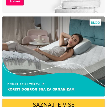
Izaberi
BLOG
Dobar san i zdravlje:
korist dobrog sna za organizam
SAZNAJTE VIŠE