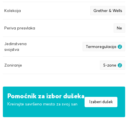
Kolekcija
Grether & Wells
Periva presvlaka
Ne
Jedinstvena
Termoregulacija
svojstva
Zoniranje
5-zone
Pomoćnik za izbor dušeka
Izaberi dušek
Kreirajte savršeno mesto za svoj san