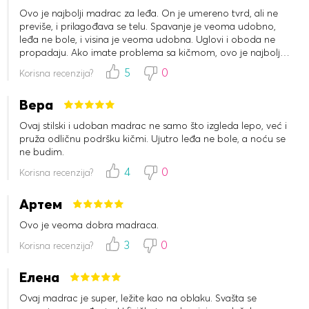
Ovo je najbolji madrac za leđa. On je umereno tvrd, ali ne
previše, i prilagođava se telu. Spavanje je veoma udobno,
leđa ne bole, i visina je veoma udobna. Uglovi i oboda ne
propadaju. Ako imate problema sa kičmom, ovo je najbolje
rešenje. Ortopedski modeli čak nisu ni blizu.
5
0
Korisna recenzija?
Вера
Ovaj stilski i udoban madrac ne samo što izgleda lepo, već i
pruža odličnu podršku kičmi. Ujutro leđa ne bole, a noću se
ne budim.
4
0
Korisna recenzija?
Артем
Ovo je veoma dobra madraca.
3
0
Korisna recenzija?
Елена
Ovaj madrac je super, ležite kao na oblaku. Svašta se