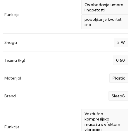
Oslobađanje umora
i napetosti
Funkcije
poboljšanje kvalitet
sna
Snaga
5 W
Težina (kg)
0.60
Materijal
Plastik
Brend
Sleep8
Vazdušno-
kompresijska
masaža s efektom
Funkcije
vibracije i