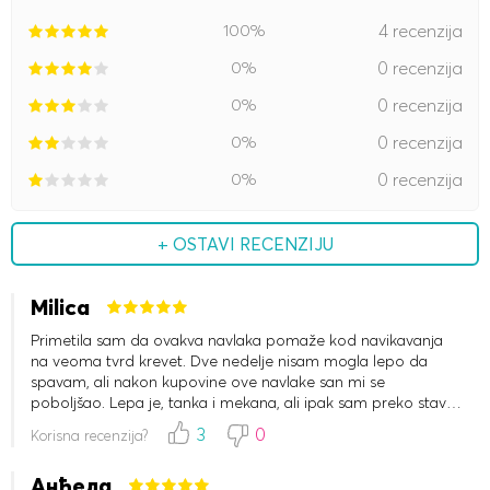
100%
4 recenzija
0%
0 recenzija
0%
0 recenzija
0%
0 recenzija
0%
0 recenzija
+ OSTAVI RECENZIJU
Milica
Primetila sam da ovakva navlaka pomaže kod navikavanja
na veoma tvrd krevet. Dve nedelje nisam mogla lepo da
spavam, ali nakon kupovine ove navlake san mi se
poboljšao. Lepa je, tanka i mekana, ali ipak sam preko stavila
čaršav.
3
0
Korisna recenzija?
Анђела