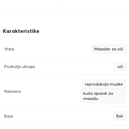
udoban, i za spavanje i za odmor :)
Karakteristike
Vrsta
Masažer za oči
Područje uticaja
oči
reprodukcija muzike
Namena
kućni aparat za
masažu
Boja
Beli