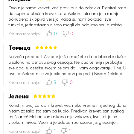
Ovo nije samo krevet, već pravi put do zdravlja. Planirali smo
da kupimo običan krevet sa dušekom, ali nam je u radnji
ponuđena sklopiva verzija. Kada su nam pokazali sve
funkcije, jednostavno nismo mogli da odolimo snu o zaista
zdravom spavanju. Kupili smo dve osnove i dušek, tako da
0
0
Korisna recenzija?
ako muž čita knjigu noću, dok ja spavam, nasloni mogu da
budu nezavisni jedan od drugog i prilagođeni potrebama
Томица
svakog od nas.
Najveća prednost Askone je što možete da odaberete dušek
u salonu na osnovu svog osećaja. Ne budite lenji i probajte
sve opcije, osetite svojim telom da li vam odgovaraju ili ne. U
ovaj dušek sam se zaljubila na prvi pogled :) Nisam želela da
ustanem, telo mi je šaptalo: „Još malo...“ :) Izbor dušeka je
3
0
Korisna recenzija?
poput pripreme za ozbiljnu vezu, tako da treba da uložite
dosta vremena. Kažem vam odmah, ovo nije mekan dušek,
Јелена
nećete se osećati kao da ste na oblaku. Elastičan je, ali
osećaćete se kao da vas grli. Ako vas bole leđa, lakše je
Koristim ovaj čarobni krevet već neko vreme i nijednog dana
ustati sa tvrdog dušeka. Naddušek je obavezan! Na kvalitetu
nisam zažalio što sam ga kupio. Predivan krevet, san svakog
naddušeka ne treba štedeti. E da, i još jedna važna stvar. Mi
muškarca! Mehanizam nikada nije zakazao, kvalitet je na
se ne ograničavamo samo spavanjem u krevetu, naš dušek
visokom nivou. Veoma je udoban za spavanje, gledanje
mora da izdrži i veće pritiske. Lateksno punjenje je vrlo
televizije i jednostavno odmaranje. Preporučujem ga svima!
pouzdano i elastično. Dakle, moram reći, ovaj dušek je vrlo
1
1
Korisna recenzija?