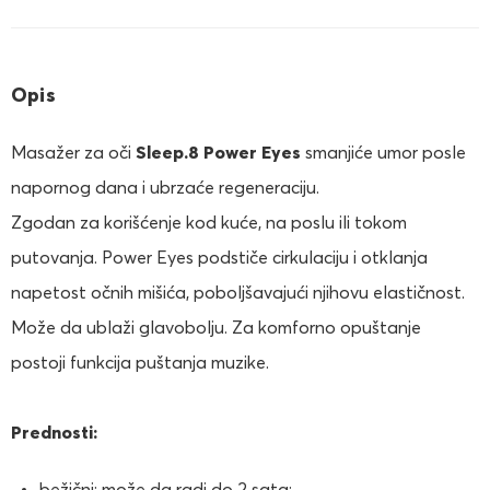
Opis
Masažer za oči
Sleep.8 Power Eyes
smanjiće umor posle
napornog dana i ubrzaće regeneraciju.
Zgodan za korišćenje kod kuće, na poslu ili tokom
putovanja. Power Eyes podstiče cirkulaciju i otklanja
napetost očnih mišića, poboljšavajući njihovu elastičnost.
Može da ublaži glavobolju. Za komforno opuštanje
postoji funkcija puštanja muzike.
Prednosti:
bežični; može da radi do 2 sata;