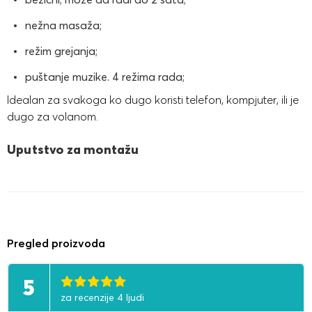
nežna masaža;
režim grejanja;
puštanje muzike. 4 režima rada;
Idealan za svakoga ko dugo koristi telefon, kompjuter, ili je
dugo za volanom.
Uputstvo za montažu
Pregled proizvoda
5
za recenzije 4 ljudi