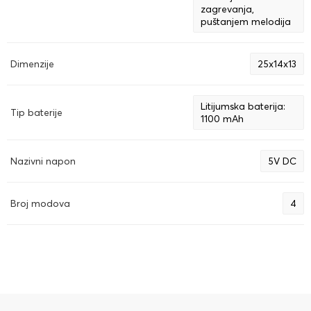
zagrevanja,
puštanjem melodija
Dimenzije
25х14х13
Litijumska baterija:
Tip baterije
1100 mAh
Nazivni napon
5V DC
Broj modova
4