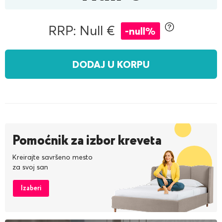
RRP: Null €
-null%
DODAJ U KORPU
Pomoćnik za izbor kreveta
Kreirajte savršeno mesto
za svoj san
Izaberi