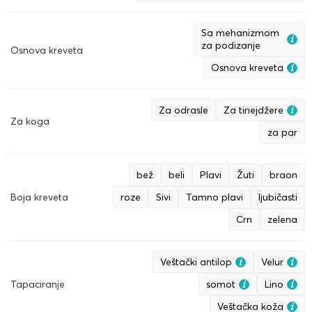
Sa mehanizmom
za podizanje
Osnova kreveta
Osnova kreveta
Za odrasle
Za tinejdžere
Za koga
za par
bež
beli
Plavi
Žuti
braon
Boja kreveta
roze
Sivi
Tamno plavi
ljubičasti
Crn
zelena
Veštački antilop
Velur
Tapaciranje
somot
Lino
Veštačka koža