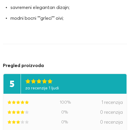
savremeni elegantan dizajn;
modni bocni ""grleci"" oivi;
Pregled proizvoda
5
za recenzije 1 ljudi
100%
1 recenzija
0%
0 recenzija
0%
0 recenzija