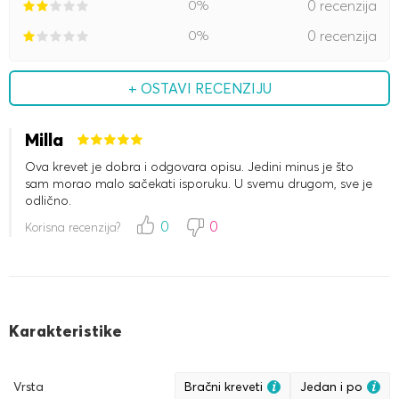
0%
0 recenzija
0%
0 recenzija
+ OSTAVI RECENZIJU
Milla
Ova krevet je dobra i odgovara opisu. Jedini minus je što
sam morao malo sačekati isporuku. U svemu drugom, sve je
odlično.
0
0
Korisna recenzija?
Karakteristike
Vrsta
Bračni kreveti
Jedan i po