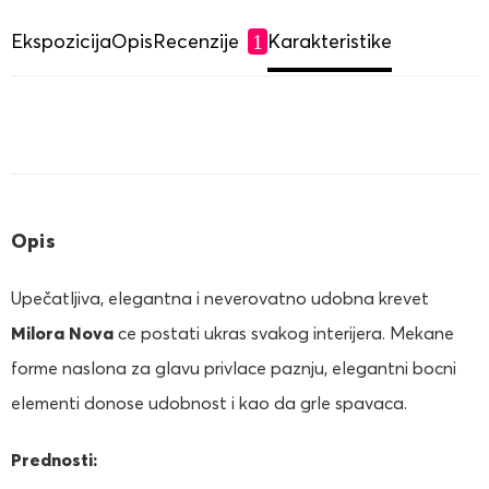
Ekspozicija
Opis
Recenzije
Karakteristike
1
Opis
Upečatljiva, elegantna i neverovatno udobna krevet
Milora Nova
ce postati ukras svakog interijera. Mekane
forme naslona za glavu privlace paznju, elegantni bocni
elementi donose udobnost i kao da grle spavaca.
Prednosti: