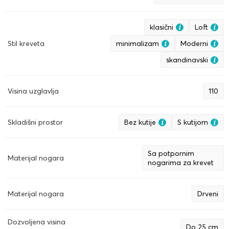
klasični
Loft
Stil kreveta
minimalizam
Moderni
skandinavski
Visina uzglavlja
110
Skladišni prostor
Bez kutije
S kutijom
Sa potpornim
Materijal nogara
nogarima za krevet
Materijal nogara
Drveni
Dozvoljena visina
Do 25 cm