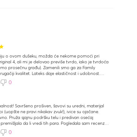
ziju o ovom dušeku, možda će nekome pomoći pri
iginal 4, ali mi je delovao previše tvrdo, iako je tvrdoća
mamo prosečnu građu). Zamenili smo ga za Family
ugačiji kvalitet. Lateks daje elastičnost i udobnost.
o nam je omogućena zamena.
0
nalnost! Savršeno prošiven, šavovi su uredni, materijal
pi (uopšte ne pravi nikakav zvuk!), ivice su ojačane.
vno. Pruža sjajnu podršku telu i predivan osećaj
remišljala da li vredi tih para. Pogledala sam recenzije
ici. I na kraju sam presrećna što sam ga kupila! Osoblje
0
 Zvezdare tačna. Dušek je upakovan u dva sloja + u