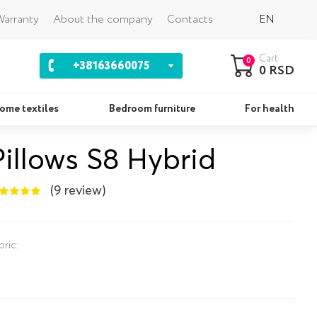
Back
arranty
About the company
Contacts
EN
Cart
0
+38163660075
0 RSD
ome textiles
Bedroom furniture
For health
Pillows S8 Hybrid
Pillows
Se
(9 review)
bric: