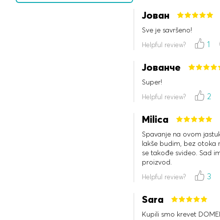
kartonsku kutiju. Elastičan
Јован
nedelju dana kasnije sam
Preporučujem ga za niže k
Sve je savršeno!
ljude nižeg rasta. Topla 
1
Helpful review?
Јованче
Super!
2
Helpful review?
Milica
Spavanje na ovom jastuku
lakše budim, bez otoka na
se takođe svideo. Sad i
proizvod.
3
Helpful review?
Sara
Kupili smo krevet DOME