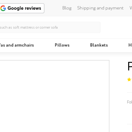
Blog
Shipping and payment
W
fas and armchairs
Pillows
Blankets
H
Beds
Fa