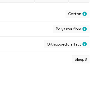
 Nikada sebi ne bih kupila ovakav jastuk, jer ima
ardne dimenzije. Ali mnogo bih propustila. Ovo
Cotton
e kada spavam na boku - vrat mi je u pravilnom
 bolja. A to je veoma važno za dobar san!
0
Polyester fibre
Orthopaedic effect
Sleep8