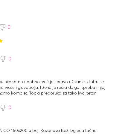
 je, ali nije tvrd. Prvo mi je bilo neobično, ali već
 počela da uživam! Dušek je visok, imajte to na umu!
revete jer bi viši mogli biti nepraktični, posebno za
preporuka!
0
0
 nije samo udobno, već je i pravo uživanje. Ujutru se
 vratu i glavobolja. I žena je rešila da ga isproba i njoj
mamo komplet. Topla preporuka za tako kvalitetan
0
NICO 160x200 u boji Kazanova Bež. Izgleda tačno