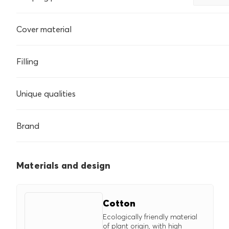
Dobila sam ga na poklon.
neobičan oblik i nestand
Cover material
udubljenje mnogo pomaž
položaju i cirkulacija je
1
Helpful review?
Filling
Unique qualities
Brand
Materials and design
Cotton
Ecologically friendly material
of plant origin, with high