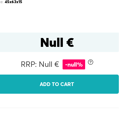
ze:
45x63x15
Null €
inen box
RRP: Null €
-null%
ADD TO CART
r
double