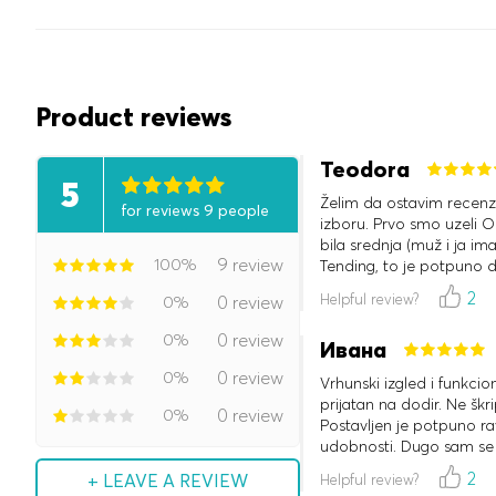
Product reviews
Teodora
5
Želim da ostavim recen
for reviews 9 people
izboru. Prvo smo uzeli Or
bila srednja (muž i ja i
100%
9 review
Tending, to je potpuno dr
Zahvaljujemo Askoni št
2
Helpful review?
0%
0 review
0%
0 review
Ивана
0%
0 review
Vrhunski izgled i funkcio
prijatan na dodir. Ne škri
0%
0 review
Postavljen je potpuno ra
udobnosti. Dugo sam se p
i isprobala ga u prodavn
2
+ LEAVE A REVIEW
Helpful review?
je ljubazno, isporuka do