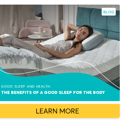
BLOG
Good sleep and health:
The benefits of a good sleep for the body
LEARN MORE