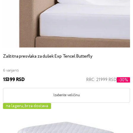
Zaštitna presvlaka za dušek Exp Tencel Butterfly
6 varijanti
15399 RSD
RRC: 21999 RSD
-30%
Izaberite veličinu
na lageru, brza dostava