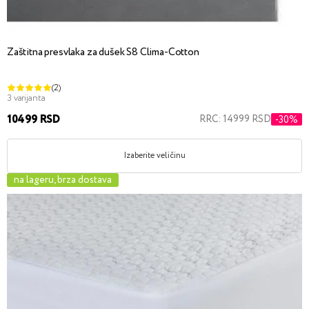
Zaštitna presvlaka za dušek S8 Clima-Cotton
(2)
3 varijanta
10499 RSD
RRC: 14999 RSD
-30%
Izaberite veličinu
na lageru, brza dostava