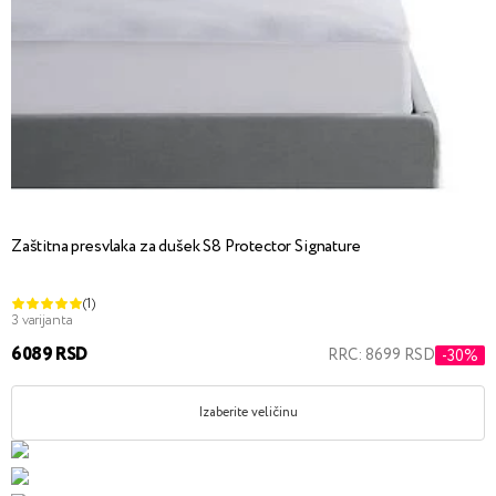
Zaštitna presvlaka za dušek S8 Protector Signature
(1)
3 varijanta
6089 RSD
RRC: 8699 RSD
-30%
Izaberite veličinu