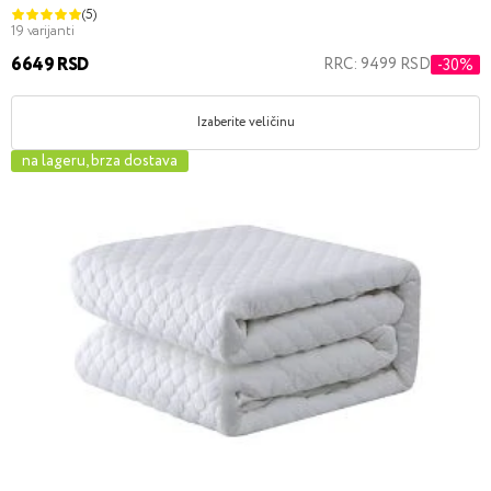
(5)
19 varijanti
6649 RSD
RRC: 9499 RSD
-30%
Izaberite veličinu
na lageru, brza dostava