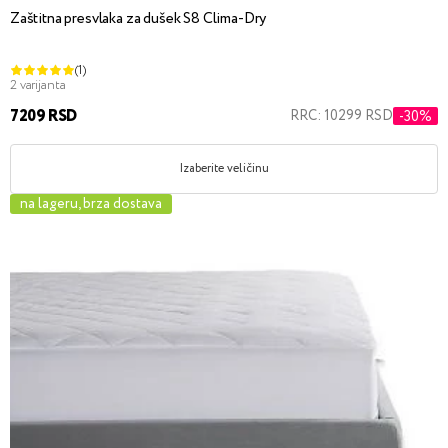
Zaštitna presvlaka za dušek S8 Clima-Dry
(1)
2 varijanta
7209 RSD
RRC: 10299 RSD
-30%
Izaberite veličinu
na lageru, brza dostava