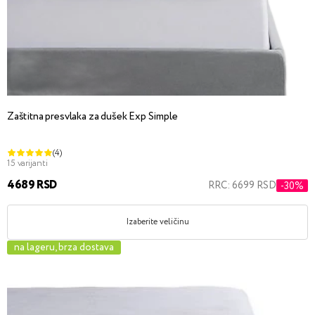
Zaštitna presvlaka za dušek Exp Simple
(4)
15 varijanti
4689 RSD
RRC: 6699 RSD
-30%
Izaberite veličinu
na lageru, brza dostava