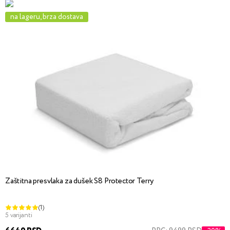
na lageru, brza dostava
Zaštitna presvlaka za dušek S8 Protector Terry
(1)
5 varijanti